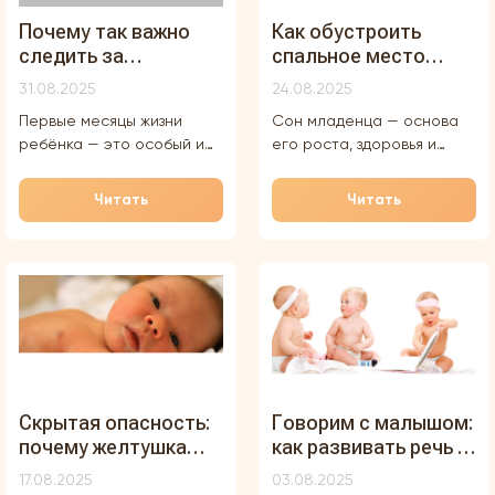
Почему так важно
Как обустроить
следить за
спальное место
температурой тела
младенца в
31.08.2025
24.08.2025
малыша в первые
холодном климате
Первые месяцы жизни
Сон младенца — основа
месяцы
ребёнка — это особый и
его роста, здоровья и
очень ответственный
спокойствия всей семьи.
период. Младенец только
Но когда за окном холод,
Читать
Читать
начинает адаптироваться
морозы и длинные зимние
к новой среде, а его
ночи, родители особенно
организм ещё не умеет в
остро задумываются о
полной мере
том, как сделать сон
регулировать
ребёнка
температуру
Скрытая опасность:
Говорим с малышом:
почему желтушка
как развивать речь с
может усилиться уже
первых месяцев
17.08.2025
03.08.2025