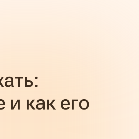
ать:
и как его