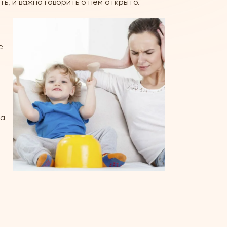
, и важно говорить о нём открыто.
е
 а