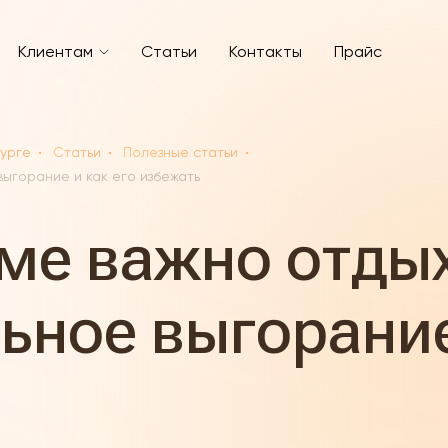
Клиентам
Статьи
Контакты
Прайс
бурге
Статьи
Полезные статьи
ыгорание и как его избежать
ме важно отдых
ное выгорание 