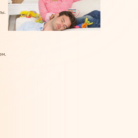
лы.
ем.