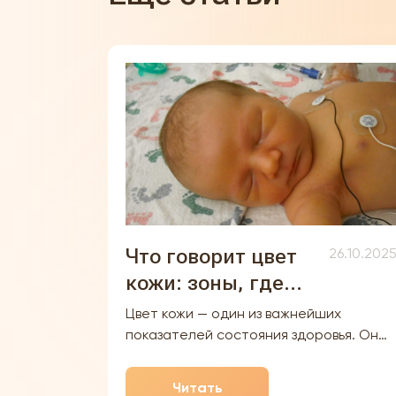
Что говорит цвет
26.10.202
кожи: зоны, где
желтуха видна в
Цвет кожи — один из важнейших
первую очередь
показателей состояния здоровья. Он
способен многое рассказать о работе
внутренних органов, уровне обмена
Читать