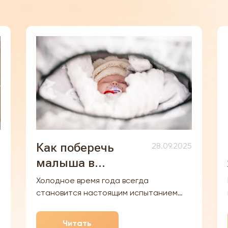
Как поберечь
5
28.09.2025
малыша в
холодную погоду
Холодное время года всегда
становится настоящим испытанием
для родителей. Организм маленького
ребёнка более уязвим к перепадам
Читать