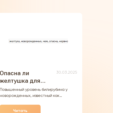
Опасна ли
30.03.2025
желтушка для
развития
Повышенный уровень билирубина у
ребенка?
новорожденных, известный как
неонатальная гипербилирубинемия,
может оказывать серьезное влияние на
Читать