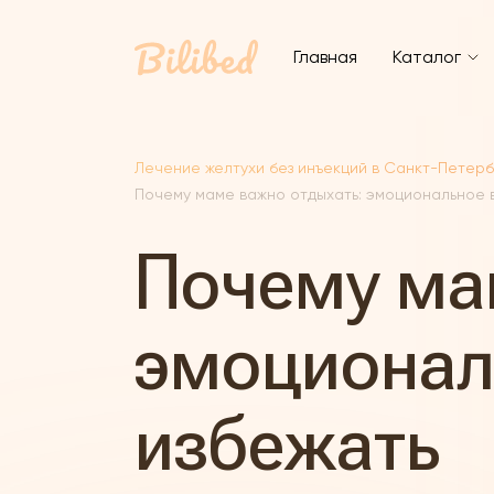
Главная
Каталог
Лечение желтухи без инъекций в Санкт-Петер
Почему маме важно отдыхать: эмоциональное в
Почему ма
эмоциональ
избежать