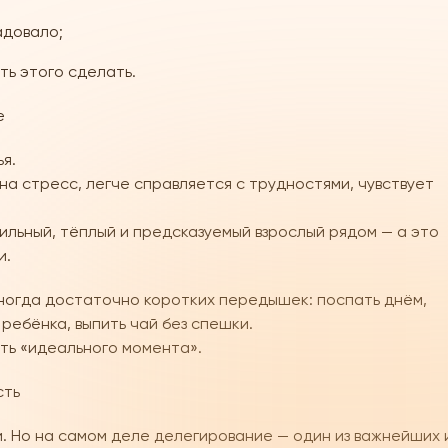
адовало;
ть этого сделать.
е
я.
а стресс, легче справляется с трудностями, чувствует
ильный, тёплый и предсказуемый взрослый рядом — а это
и.
Иногда достаточно коротких передышек: поспать днём,
 ребёнка, выпить чай без спешки.
ать «идеального момента».
сть
. Но на самом деле делегирование — один из важнейших 