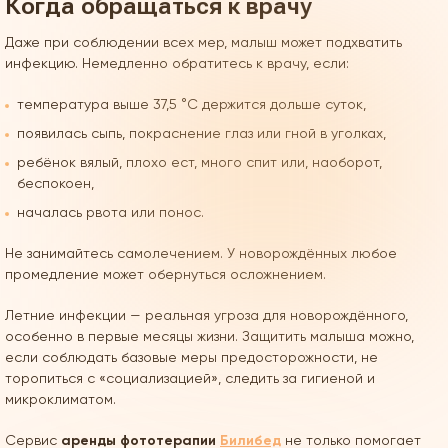
Когда обращаться к врачу
Даже при соблюдении всех мер, малыш может подхватить
инфекцию. Немедленно обратитесь к врачу, если:
температура выше 37,5 °C держится дольше суток,
появилась сыпь, покраснение глаз или гной в уголках,
ребёнок вялый, плохо ест, много спит или, наоборот,
беспокоен,
началась рвота или понос.
Не занимайтесь самолечением. У новорождённых любое
промедление может обернуться осложнением.
Летние инфекции — реальная угроза для новорождённого,
особенно в первые месяцы жизни. Защитить малыша можно,
если соблюдать базовые меры предосторожности, не
торопиться с «социализацией», следить за гигиеной и
микроклиматом.
Сервис
аренды фототерапии
Билибед
не только помогает