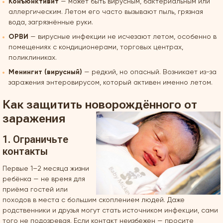
Конъюнктивит
— может быть вирусным, бактериальным или
аллергическим. Летом его часто вызывают пыль, грязная
вода, загрязнённые руки.
ОРВИ
— вирусные инфекции не исчезают летом, особенно в
помещениях с кондиционерами, торговых центрах,
поликлиниках.
Менингит (вирусный)
— редкий, но опасный. Возникает из-за
заражения энтеровирусом, который активен именно летом.
Как защитить новорождённого от
заражения
1. Ограничьте
контакты
Первые 1–2 месяца жизни
ребёнка — не время для
приёма гостей или
походов в места с большим скоплением людей. Даже
родственники и друзья могут стать источником инфекции, сами
того не подозревая. Если контакт неизбежен — просите