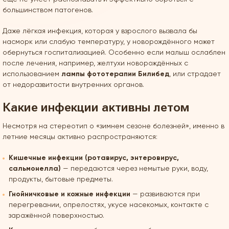
большинством патогенов.
Даже лёгкая инфекция, которая у взрослого вызвала бы
насморк или слабую температуру, у новорождённого может
обернуться госпитализацией. Особенно если малыш ослаблен
после лечения, например, желтухи новорождённых с
использованием
лампы фототерапии Билибед
, или страдает
от недоразвитости внутренних органов.
Какие инфекции активны летом
Несмотря на стереотип о «зимнем сезоне болезней», именно в
летние месяцы активно распространяются:
Кишечные инфекции (ротавирус, энтеровирус,
сальмонелла)
— передаются через немытые руки, воду,
продукты, бытовые предметы.
Гнойничковые и кожные инфекции
— развиваются при
перегревании, опрелостях, укусе насекомых, контакте с
заражённой поверхностью.