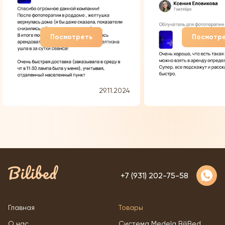
среду в чт в 11:30 лампа была у
меня), учитывая, отдаленный
населенный пункт Спасибо
курьеру Константину, очень
Посмотреть
Посмотр
грамотный, вежливый специалист
- помог установить
29.11.2024
+7 (931) 202-75-58
Главная
Товары
О нас
Система Medela BiliBed