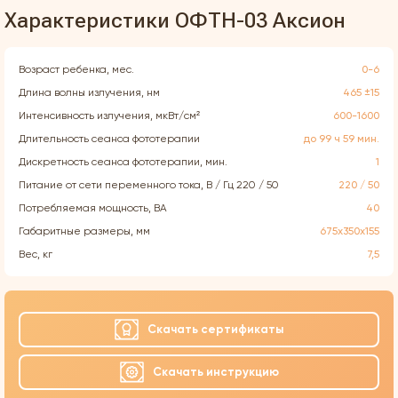
Характеристики ОФТН-03 Аксион
Возраст ребенка, мес.
0-6
Длина волны излучения, нм
465 ±15
Интенсивность излучения, мкВт/см²
600-1600
Длительность сеанса фототерапии
до 99 ч 59 мин.
Дискретность сеанса фототерапии, мин.
1
Питание от сети переменного тока, В / Гц 220 / 50
220 / 50
Потребляемая мощность, ВА
40
Габаритные размеры, мм
675х350х155
Вес, кг
7,5
Скачать сертификаты
Скачать инструкцию