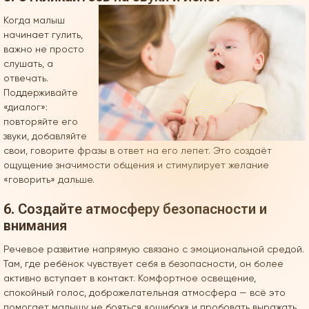
Когда малыш
начинает гулить,
важно не просто
слушать, а
отвечать.
Поддерживайте
«диалог»:
повторяйте его
звуки, добавляйте
свои, говорите фразы в ответ на его лепет. Это создаёт
ощущение значимости общения и стимулирует желание
«говорить» дальше.
6. Создайте атмосферу безопасности и
внимания
Речевое развитие напрямую связано с эмоциональной средой.
Там, где ребёнок чувствует себя в безопасности, он более
активно вступает в контакт. Комфортное освещение,
спокойный голос, доброжелательная атмосфера — всё это
помогает малышу не бояться «ошибок» и пробовать выражать