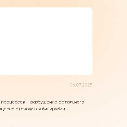
06.07.2025
их процессов — разрушение фетального
роцесса становится билирубин —