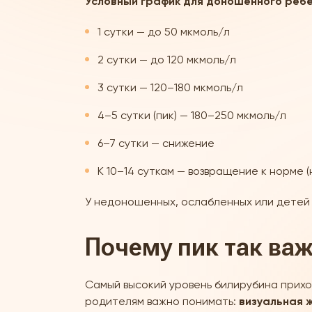
Условный график для доношенного ребё
1 сутки — до 50 мкмоль/л
2 сутки — до 120 мкмоль/л
3 сутки — 120–180 мкмоль/л
4–5 сутки (пик) — 180–250 мкмоль/л
6–7 сутки — снижение
К 10–14 суткам — возвращение к норме (
У недоношенных, ослабленных или детей с
Почему пик так ва
Самый высокий уровень билирубина приход
родителям важно понимать:
визуальная ж