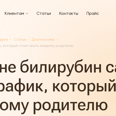
Клиентам
Статьи
Контакты
Прайс
бурге
Статьи
Диагностика
к, который стоит знать каждому родителю
дне билирубин 
рафик, который
дому родителю