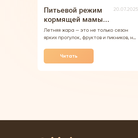
Питьевой режим
20.07.202
кормящей мамы
летом: почему он
Летняя жара — это не только сезон
важен для
ярких прогулок, фруктов и пикников, но
и время особого внимания к
ребёнка и как не
собственному здоровью, особенно
допустить
Читать
если вы — кормящая мама. Когда на
обезвоживания
улице +30, тело