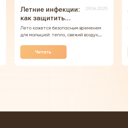
Летние инфекции:
5
29.06.2025
как защитить
новорождённого
Лето кажется безопасным временем
от бактерий и
для малышей: тепло, свежий воздух,
минимум одежды. Но именно в этот
вирусов
период риск заражения вирусными и
Читать
бактериальными инфекциями у
новорождённых возрастает. Высокие