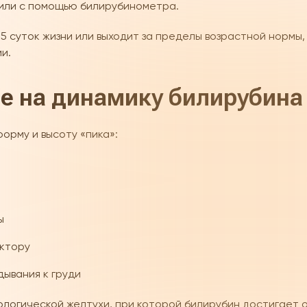
 или с помощью билирубинометра.
5 суток жизни или выходит за пределы возрастной нормы,
и.
е на динамику билирубина
орму и высоту «пика»:
ы
актору
дывания к груди
ологической желтухи, при которой билирубин достигает 