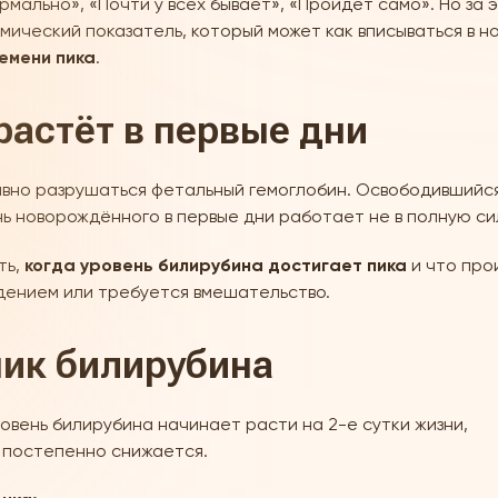
ально», «Почти у всех бывает», «Пройдёт само». Но за э
мический показатель, который может как вписываться в но
емени пика
.
растёт в первые дни
ивно разрушаться фетальный гемоглобин. Освободившийс
нь новорождённого в первые дни работает не в полную сил
ть,
когда уровень билирубина достигает пика
и что про
дением или требуется вмешательство.
пик билирубина
вень билирубина начинает расти на 2-е сутки жизни,
м постепенно снижается.