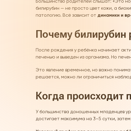
Большинство родителей слышат: «Это норм
билирубин — не просто цвет кожи, а биохи
патологию. Всё зависит от
динамики и вр
Почему билирубин 
После рождения у ребёнка начинает акт
печенью и выведен из организма. Но пече
Это явление временное, но важно понима
решается, можно ли ограничиться наблю
Когда происходит 
У большинства доношенных младенцев уро
достигает максимума на 3–5 сутки, зате