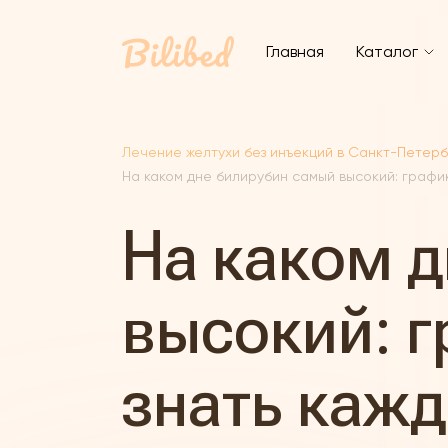
Главная
Каталог
Лечение желтухи без инъекций в Санкт-Петер
На каком дне билирубин самый высокий: графи
На каком 
высокий: г
знать каж