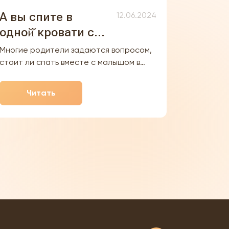
А вы спите в
12.06.2024
одной̆ кровати с
малышом?
Многие родители задаются вопросом,
стоит ли спать вместе с малышом в
одной постели. Некоторые считают,
что это полезно для развития ребенка,
Читать
другие же предпочитают спать
отдельно, чтобы не мешать