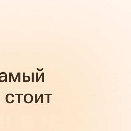
самый
 стоит