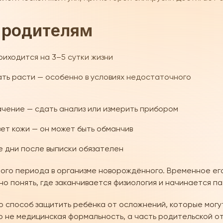
 родителям
риходится на 3–5 сутки жизни
ть расти — особенно в условиях недостаточного
ачение — сдать анализ или измерить прибором
вет кожи — он может быть обманчив
 дни после выписки обязателен
ного периода в организме новорождённого. Временное ег
но понять, где заканчивается физиология и начинается па
о способ защитить ребёнка от осложнений, которые могу
о не медицинская формальность, а часть родительской о