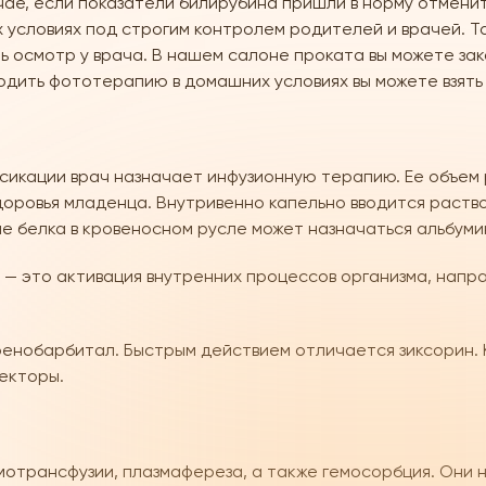
ае, если показатели билирубина пришли в норму отменит
 условиях под строгим контролем родителей и врачей. Т
ь осмотр у врача. В нашем салоне проката вы можете за
одить фототерапию в домашних условиях вы можете взять
икации врач назначает инфузионную терапию. Ее объем 
доровья младенца. Внутривенно капельно вводится раство
е белка в кровеносном русле может назначаться альбуми
— это активация внутренних процессов организма, напр
фенобарбитал. Быстрым действием отличается зиксорин.
екторы.
отрансфузии, плазмафереза, а также гемосорбция. Они н