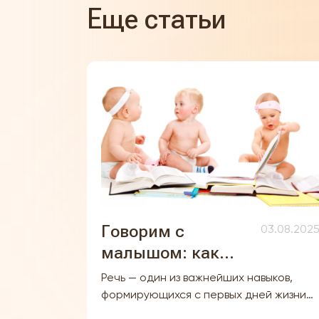
Еще статьи
Говорим с
03.08.202
малышом: как
развивать речь с
Речь — один из важнейших навыков,
первых месяцев
формирующихся с первых дней жизни
ребёнка. Хотя полноценные слова
жизни