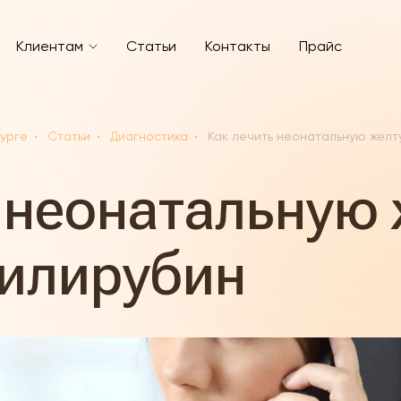
Клиентам
Статьи
Контакты
Прайс
бурге
Статьи
Диагностика
Как лечить неонатальную желту
 неонатальную 
билирубин