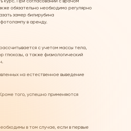
ь курс. При согласовании с врачом
акже обязательно необходимо регулярно
казать замер билирубина
 фотолампу в аренду.
рассчитывается с учетом массы тела,
р глюкозы, а также физиологический
н.
авленных на естественное выведение
 Кроме того, успешно применяются
еобходимы в том случае, если в первые