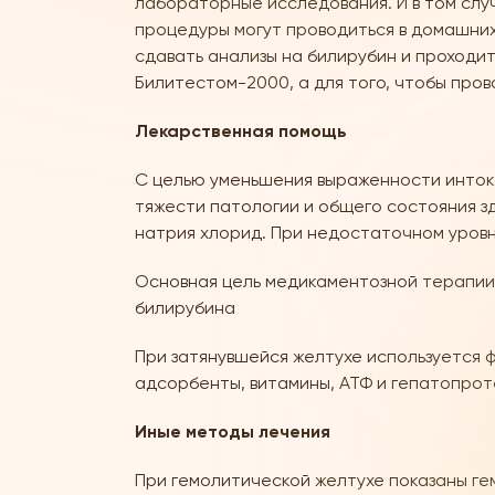
лабораторные исследования. И в том случ
процедуры могут проводиться в домашних
сдавать анализы на билирубин и проходит
Билитестом-2000, а для того, чтобы пров
Лекарственная помощь
С целью уменьшения выраженности интокс
тяжести патологии и общего состояния з
натрия хлорид. При недостаточном уровн
Основная цель медикаментозной терапии 
билирубина
При затянувшейся желтухе используется 
адсорбенты, витамины, АТФ и гепатопрот
Иные методы лечения
При гемолитической желтухе показаны гем