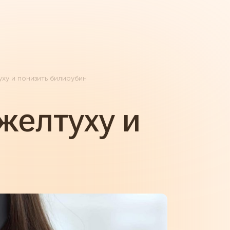
ху и понизить билирубин
желтуху и