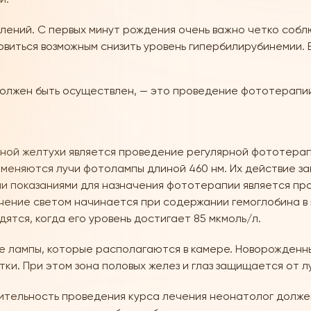
лений. С первых минут рождения очень важно четко собл
новиться возможным снизить уровень гипербилирубинемии.
должен быть осуществлен, — это проведение фототерапии
ной желтухи является проведение регулярной фототерап
рименяются лучи фотолампы длиной 460 нм. Их действие 
ми показаниями для назначения фототерапии является п
ение светом начинается при содержании гемоглобина в к
ятся, когда его уровень достигает 85 мкмоль/л.
е лампы, которые располагаются в камере. Новорожденны
тки. При этом зона половых желез и глаз защищается от л
лительность проведения курса лечения неонатолог долже