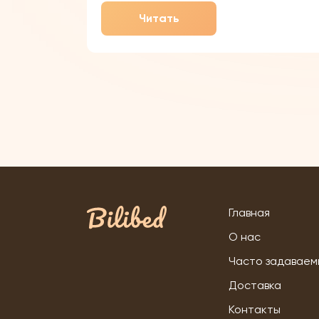
появляются позже, основа для
Читать
речевого развития закладывается ещё
в младенчестве. Родителям
Главная
О нас
Часто задаваем
Доставка
Контакты