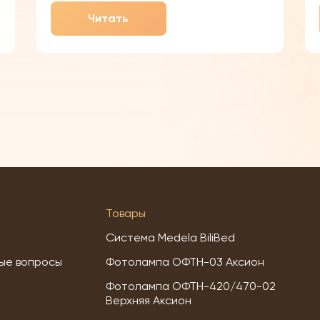
омрачаются тревожным диагнозом:
Читать
гипербилирубинемия , в народе
известная как желтуха новорождённых
Товары
Система Medela BiliBed
ые вопросы
Фотолампа ОФТН-03 Аксион
Фотолампа ОФТН-420/470-02
Верхняя Аксион