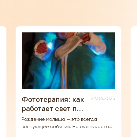
Фототерапия: как
5
22.06.2025
работает свет при
лечении
Рождение малыша — это всегда
гипербилирубинемии
волнующее событие. Но очень часто
первые дни жизни ребёнка
у новорождённых