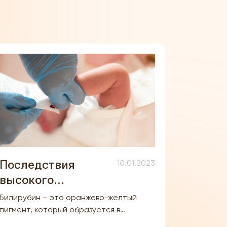
Последствия
10.01.2023
высокого
билирубина
Билирубин – это оранжево-желтый
пигмент, который образуется в
результате расщепления гемоглобина,