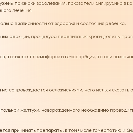
ужены признаки заболевания, показатели билирубина в к
ного лечения.
льно в зависимости от здоровья и состояния ребенка.
чных реакций, процедура переливания крови должны пров
в, таких как плазмаферез и гемосорбция, то они назнач
 не сопровождается осложнениями, чего нельзя сказать о
атальной желтухи, новорожденного необходимо проводит
тся принимать препараты, в том числе гомеопатию и био