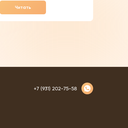
цитохромов и миоглобина, а также
Читать
иных белковых ферментов организма.
Он является одним из
+7 (931) 202-75-58